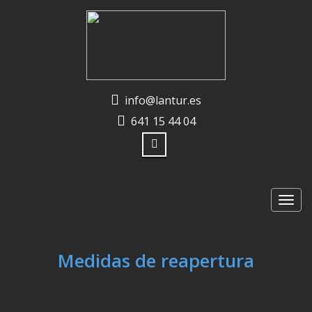
info@lantur.es
641 15 44 04
Altern
la
naveg
Medidas de reapertura