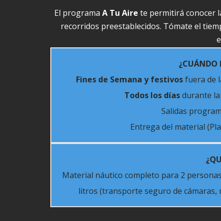
El programa
A Tu Aire
te permitirá conocer l
recorridos preestablecidos. Tómate el tiem
e
¿CUÁNDO 
Fines de Semana y festivos
fuera de l
Todos los días
durante la 
Salidas progra
Entrega del material (Pl
¿QU
Material náutico completo para 2 personas
litros (transporte seguro de cámaras, m