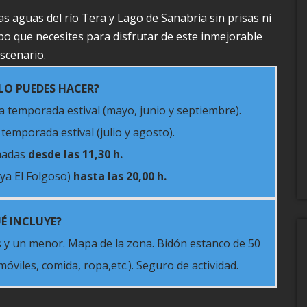
as aguas del río Tera y Lago de Sanabria sin prisas ni
po que necesites para disfrutar de este inmejorable
scenario.
LO PUEDES HACER?
a temporada estival (mayo, junio y septiembre).
temporada estival (julio y agosto).
madas
desde las 11,30 h.
aya El Folgoso)
hasta las 20,00 h.
É INCLUYE?
 y un menor. Mapa de la zona. Bidón estanco de 50
óviles, comida, ropa,etc.). Seguro de actividad.