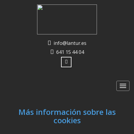
info@lantur.es
641 15 44 04
Altern
la
naveg
Más información sobre las
cookies