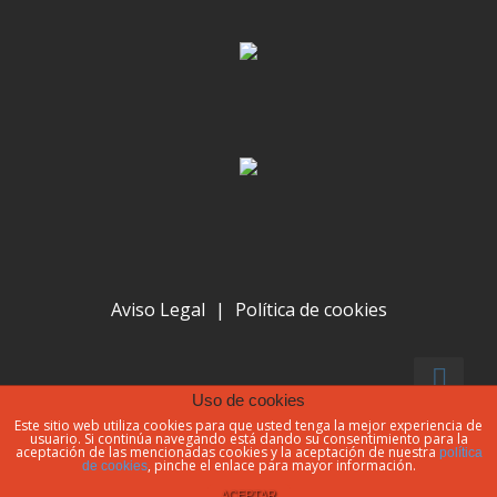
Aviso Legal
|
Política de cookies
Uso de cookies
Este sitio web utiliza cookies para que usted tenga la mejor experiencia de
© LanTur 2020
usuario. Si continúa navegando está dando su consentimiento para la
aceptación de las mencionadas cookies y la aceptación de nuestra
política
, pinche el enlace para mayor información.
de cookies
ACEPTAR