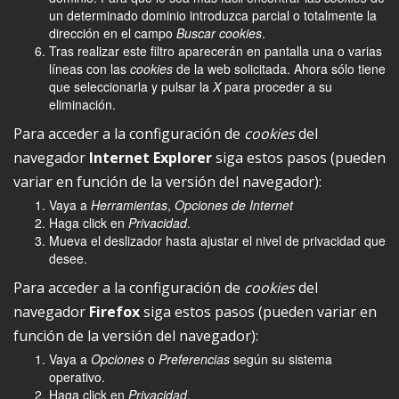
un determinado dominio introduzca parcial o totalmente la
dirección en el campo
Buscar cookies
.
Tras realizar este filtro aparecerán en pantalla una o varias
líneas con las
cookies
de la web solicitada. Ahora sólo tiene
que seleccionarla y pulsar la
X
para proceder a su
eliminación.
Para acceder a la configuración de
cookies
del
navegador
Internet Explorer
siga estos pasos (pueden
variar en función de la versión del navegador):
Vaya a
Herramientas
,
Opciones de Internet
Haga click en
Privacidad
.
Mueva el deslizador hasta ajustar el nivel de privacidad que
desee.
Para acceder a la configuración de
cookies
del
navegador
Firefox
siga estos pasos (pueden variar en
función de la versión del navegador):
Vaya a
Opciones
o
Preferencias
según su sistema
operativo.
Haga click en
Privacidad
.